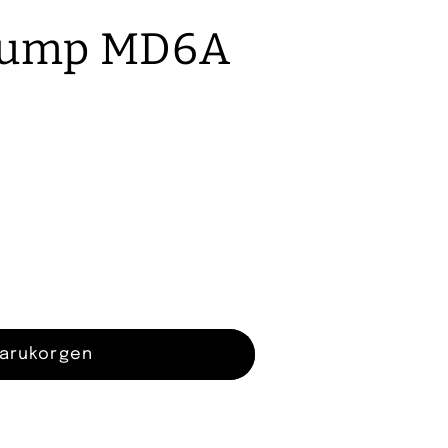
o
npump MD6A
n
ump
varukorgen