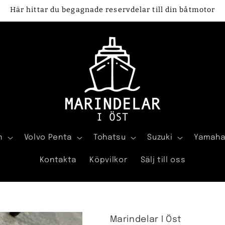
Här hittar du begagnade reservdelar till din båtmotor
n
Volvo Penta
Tohatsu
Suzuki
Yamah
Kontakta
Köpvilkor
Sälj till oss
Marindelar I Öst