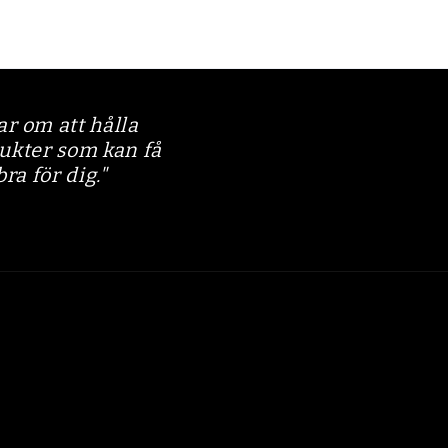
r om att hålla
dukter som kan få
bra för dig."