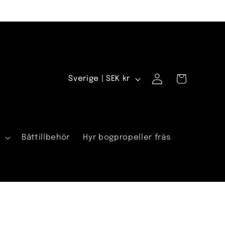
Logga
L
Varukorg
Sverige | SEK kr
in
a
n
d
a
Båttillbehör
Hyr bogpropeller fräs
/
R
e
g
i