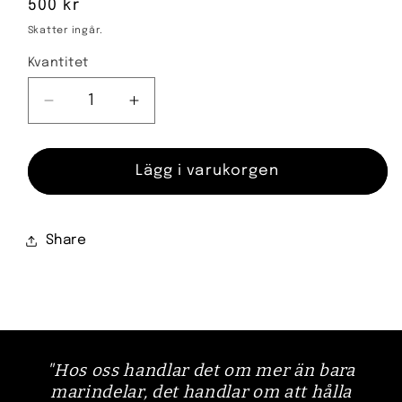
Ordinarie
500 kr
pris
Skatter ingår.
Kvantitet
Kvantitet
Minska
Öka
kvantitet
kvantitet
för
för
Omc
Omc
Lägg i varukorgen
svänghjul
svänghjul
583697
583697
Share
"Hos oss handlar det om mer än bara
marindelar, det handlar om att hålla