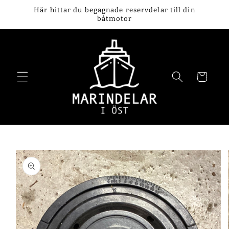
vidare
Här hittar du begagnade reservdelar till din
till
båtmotor
innehåll
Varukorg
 vidare till
oduktinformation