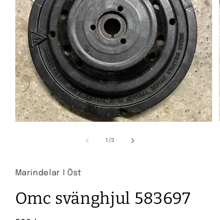
Öppna
mediet
1
av
1
/
3
i
i
modalfönster
Marindelar I Öst
Omc svänghjul 583697