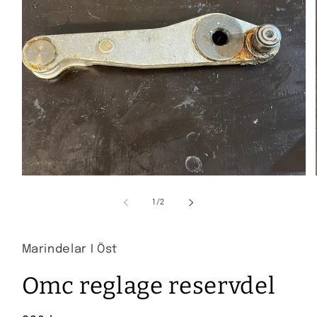
Öppna
mediet
1
av
1
/
2
i
i
modalfönster
Marindelar I Öst
Omc reglage reservdel