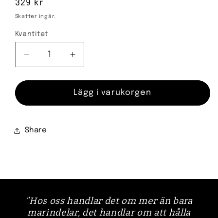
Ordinarie
329 kr
pris
Skatter ingår.
Kvantitet
Kvantitet
Minska
Öka
kvantitet
kvantitet
för
för
Omc
Omc
Lägg i varukorgen
reglage
reglage
reservdel
reservdel
Share
"Hos oss handlar det om mer än bara
marindelar, det handlar om att hålla