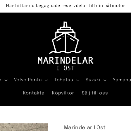
Här hittar du begagnade reservdelar till din båtmotor
n
Volvo Penta
Tohatsu
Suzuki
Yamah
Kontakta
Köpvilkor
Sälj till oss
Marindelar I Öst