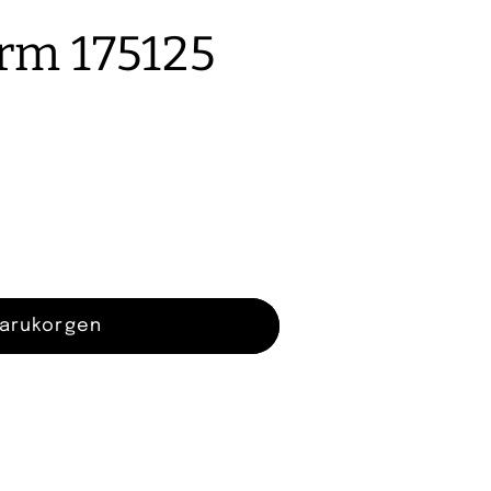
o
rm 175125
n
varukorgen