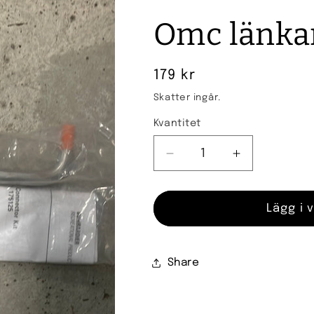
Omc länka
Ordinarie
179 kr
pris
Skatter ingår.
Kvantitet
Kvantitet
Minska
Öka
kvantitet
kvantitet
för
för
Omc
Omc
Lägg i 
länkarm
länkarm
175125
175125
Share