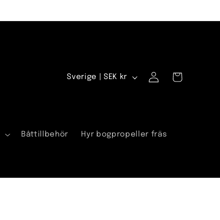
Logga
L
Varukorg
Sverige | SEK kr
in
a
n
d
a
Båttillbehör
Hyr bogpropeller fräs
/
R
e
g
i