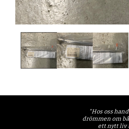
Öppna
mediet
1
i
modalfönster
"Hos oss hand
drömmen om båtli
ett nytt liv