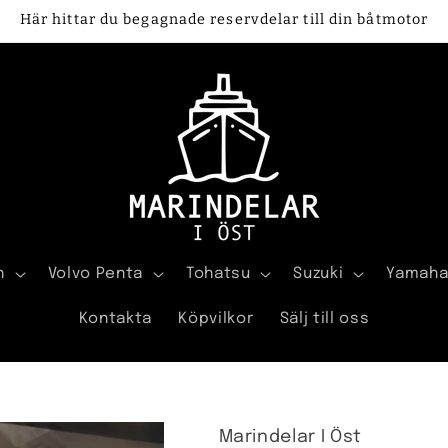
Här hittar du begagnade reservdelar till din båtmotor
n
Volvo Penta
Tohatsu
Suzuki
Yamah
Kontakta
Köpvilkor
Sälj till oss
Marindelar I Öst