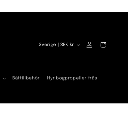
Logga
L
Varukorg
Sverige | SEK kr
in
a
n
d
a
Båttillbehör
Hyr bogpropeller fräs
/
R
e
g
i