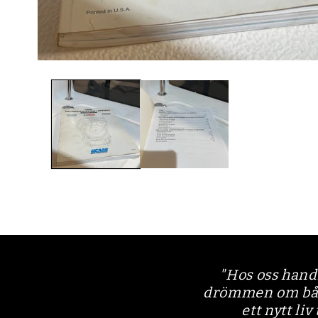
Öppna
mediet
1
i
modalfönster
"Hos oss hand
drömmen om båtli
ett nytt liv