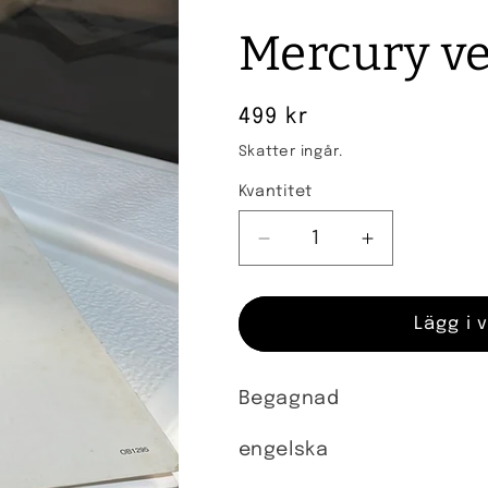
Mercury v
Ordinarie
499 kr
pris
Skatter ingår.
Kvantitet
Kvantitet
Minska
Öka
kvantitet
kvantitet
för
för
Mercury
Mercury
Lägg i 
verkstadshandbok
verkstadsha
Begagnad
engelska