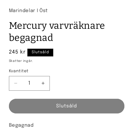
Marindelar I Öst
Mercury varvräknare
begagnad
Ordinarie
245 kr
Slutsåld
pris
Skatter ingår.
Kvantitet
Kvantitet
Minska
Öka
kvantitet
kvantitet
för
för
Mercury
Mercury
Slutsåld
varvräknare
varvräknare
begagnad
begagnad
Begagnad