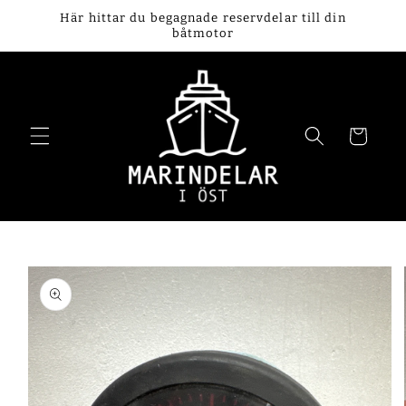
vidare
Här hittar du begagnade reservdelar till din
till
båtmotor
innehåll
Varukorg
 vidare till
oduktinformation