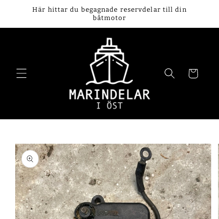
vidare
Här hittar du begagnade reservdelar till din
till
båtmotor
innehåll
Varukorg
 vidare till
oduktinformation