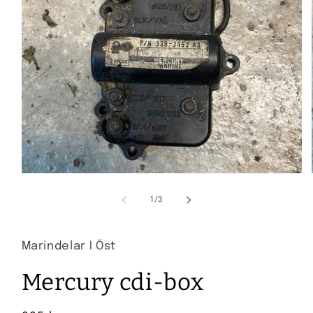
Öppna
mediet
1
av
1
/
3
i
i
modalfönster
Marindelar I Öst
Mercury cdi-box